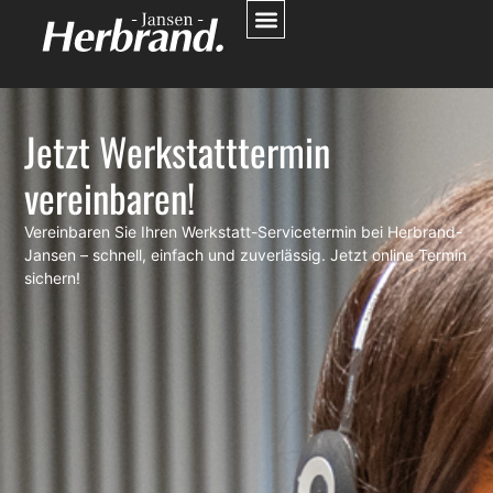
Jetzt Werkstatttermin
vereinbaren!
Vereinbaren Sie Ihren Werkstatt-Servicetermin bei Herbrand-
Jansen – schnell, einfach und zuverlässig. Jetzt online Termin
sichern!